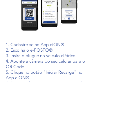
1. Cadastre-se no App eiON®
2. Escolha o e-POSTO®
3. Insira o plugue no veículo elétrico
4. Aponte a câmera do seu celular para o
QR Code
5. Clique no botão "Iniciar Recarga" no
App eiON®
6. Acompanhe a recarga em tempo real
pelo App eiON®
Encerre a recarga com um
clique!
1. Clique no botão "Encerrar Recarga" no