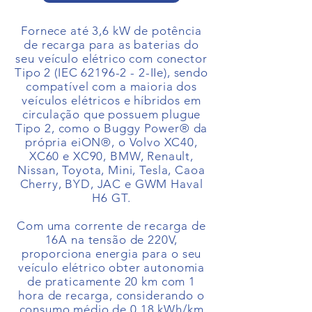
Fornece até 3,6 kW de potência
de recarga para as baterias do
seu veículo elétrico com conector
Tipo 2 (IEC 62196-2 - 2-IIe), sendo
compatível com a maioria dos
veículos elétricos e híbridos em
circulação que possuem plugue
Tipo 2, como o Buggy Power® da
própria eiON®, o Volvo XC40,
XC60 e XC90, BMW, Renault,
Nissan, Toyota, Mini, Tesla, Caoa
Cherry, BYD, JAC e GWM Haval
H6 GT.
Com uma corrente de recarga de
16A na tensão de 220V,
proporciona energia para o seu
veículo elétrico obter autonomia
de praticamente 20 km com 1
hora de recarga, considerando o
consumo médio de 0,18 kWh/km